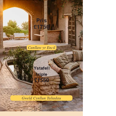
Pris
£1750
Canllaw yr Encil
Ystafell
triple
£1550
Gweld Cynllun Taliadau