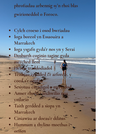
phrofiadau arbennig sy’n rhoi blas
gwirioneddol o Foroco.
Cylch croeso i osod bwriadau
Ioga boreol yn Essaouira a
Marrakech
Ioga ysgafn gyda’r nos yn y Serai
Dosbarth coginio tagine gyda
merched lleol
Henna traddodiadol
Teithiau cerdded i’r arfordir, y
coed a’r ogofâu
Sesiynau creadigol a myfyrdod
Amser rhydd i archwilio neu
ymlacio
Taith gerdded a siopa yn
Marrakech
Ciniawau ar doeau’r ddinas
Hammam a thylino moethus i
orffen