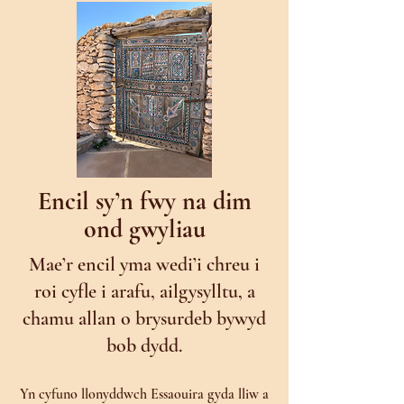
Encil sy’n fwy na dim
ond gwyliau
Mae’r encil yma wedi’i chreu i
roi cyfle i arafu, ailgysylltu, a
chamu allan o brysurdeb bywyd
bob dydd.
Yn cyfuno llonyddwch Essaouira gyda lliw a