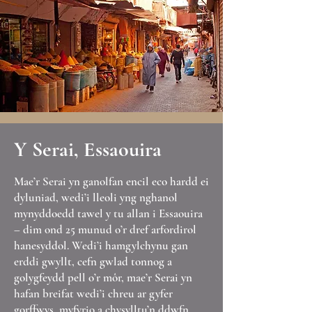
Y Serai, Essaouira
Mae’r Serai yn ganolfan encil eco hardd ei
dyluniad, wedi’i lleoli yng nghanol
mynyddoedd tawel y tu allan i Essaouira
– dim ond 25 munud o’r dref arfordirol
hanesyddol. Wedi’i hamgylchynu gan
erddi gwyllt, cefn gwlad tonnog a
golygfeydd pell o’r môr, mae’r Serai yn
hafan breifat wedi’i chreu ar gyfer
gorffwys, myfyrio a chysylltu’n ddwfn.