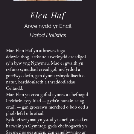
Elen Haf
Arweinydd yr Encil
Hafod Holistics
Mae Elen Haf yn athrawes ioga
ddwyieithog, artist ac arweinydd creadigol
sy’n byw yng Nghymru. Mae ei gwaith yn
cyfuno symudiad creadigol, myfyrdod a
gorffwys dwfn, gan dynnu ysbrydoliaeth o
natur, barddoniaeth a thraddodiadau
Celtaidd.
Mae Elen yn creu gofod cynnes a chefnogol
i feithrin cysylltiad — gyda’n hunain ac ag
eraill — gan groesawu merched o bob oed a
phob lefel o brofiad.
Bydd ei sesiynau yn ystod yr encil yn cael eu
harwain yn Gymraeg, gyda chefnogaeth yn
Saesneg os oes angen, gan ganolbwyntio ar