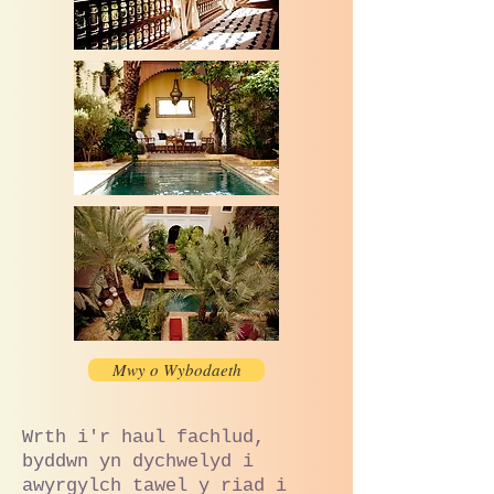
Mwy o Wybodaeth
Wrth i'r haul fachlud,
byddwn yn dychwelyd i
awyrgylch tawel y riad i