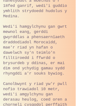
hanesyddol a moethus o'r
18fed ganrif, wedi'i guddio
ymhlith strydoedd hudolus y
Medina.
Wedi'i hamgylchynu gan gwrt
mewnol eang, gerddi
gwyrddlas a phensaernïaeth
draddodiadol Morocaidd,
mae'r riad yn hafan o
dawelwch sy'n teimlo'n
filltiroedd i ffwrdd o
brysurdeb y ddinas, er mai
dim ond ychydig gamau sydd
rhyngddi a'r souks bywiog.
Canolbwynt y riad yw'r pwll
nofio trawiadol 10 metr,
wedi'i amgylchynu gan
derasau heulog, coed oren a
chorneli cysgodol perffaith