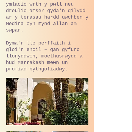
ymlacio wrth y pwll neu
dreulio amser gyda'n gilydd
ar y terasau hardd uwchben y
Medina cyn mynd allan am
swpar.
Dyma'r lle perffaith i
gloi'r encil – gan gyfuno
llonyddwch, moethusrwydd a
hud Marrakesh mewn un
profiad bythgofiadwy.