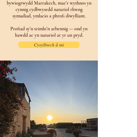
bywiogrwydd Marrakech, mae’r wythnos yn
cynnig cydbwysedd naturiol rhwng
symudiad, ymlacio a phrofi diwylliant.
Profiad sy’n teimlo’n arbennig — ond yn
hawdd ac yn naturiol ar yr un pryd.
Cysylltwch â mi