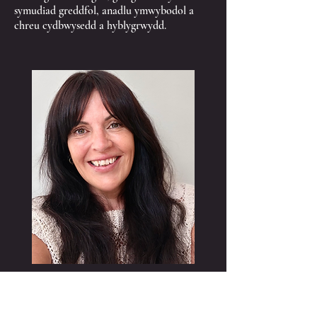
symudiad greddfol, anadlu ymwybodol a
chreu cydbwysedd a hyblygrwydd.
Elen Aalla