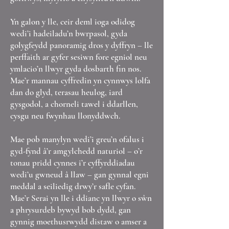
Yn galon y lle, ceir deml ioga odidog
wedi’i hadeiladu’n bwrpasol, gyda
golygfeydd panoramig dros y dyffryn – lle
perffaith ar gyfer sesiwn fore egniol neu
ymlacio’n llwyr gyda dosbarth fin nos.
Mae’r mannau cyffredin yn cynnwys lolfa
dan do glyd, terasau heulog, iard
gysgodol, a chorneli tawel i ddarllen,
cysgu neu fwynhau llonyddwch.
Mae pob manylyn wedi’i greu’n ofalus i
gyd-fynd â’r amgylchedd naturiol – o’r
tonau pridd cynnes i’r cyffyrddiadau
wedi’u gwneud â llaw – gan gynnal egni
meddal a seiliedig drwy’r safle cyfan.
Mae’r Serai yn lle i ddianc yn llwyr o sŵn
a phrysurdeb bywyd bob dydd, gan
gynnig moethusrwydd distaw o amser a