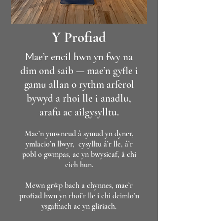
Y Profiad
M
ae’r encil hwn yn fwy na
dim ond saib — mae’n gyfle i
gamu allan o rythm arferol
bywyd a rhoi lle i anadlu,
arafu ac ailgysylltu.
Mae’n ymwneud â symud yn dyner,
ymlacio’n llwyr, cysylltu â’r lle, â’r
pobl o gwmpas, ac yn bwysicaf, â chi
eich hun.
Mewn grŵp bach a chynnes, mae’r
profiad hwn yn rhoi’r lle i chi deimlo’n
ysgafnach ac yn gliriach.