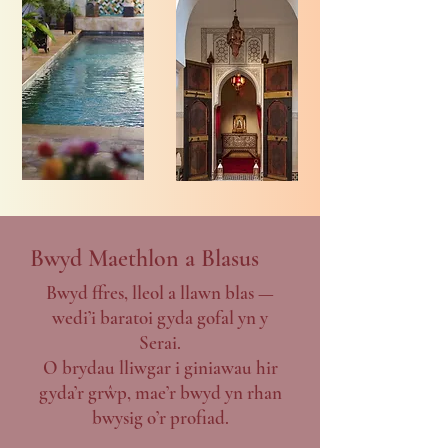
Bwyd Maethlon a Blasus
Bwyd ffres, lleol a llawn blas —
wedi’i baratoi gyda gofal yn y
Serai.
O brydau lliwgar i giniawau hir
gyda’r grŵp, mae’r bwyd yn rhan
bwysig o’r profiad.