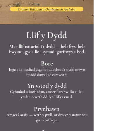
Cynllun Taliadau a Gwybodaeth Archebu
Llif y Dydd
Mae llif naturiol i’r dydd — heb frys, heb
bwysau, gyda lle i symud, gorffwys a bod.
Bore
Ioga a symudiad ysgafn i ddechrau’r dydd mewn
ffordd dawel ac esmwyth.
Yn ystod y dydd
Cyfuniad o brofiadau, amser i archwilio a lle i
ymlacio wrth ddilyn llif yr encil.
Prynhawn
Amser i arafu — wrth y pwll, ar dro yn y natur neu
jyst i orffwys.