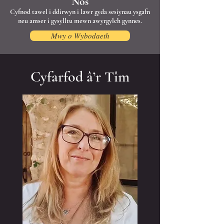
Nos
Cyfnod tawel i ddirwyn i lawr gyda sesiynau ysgafn
neu amser i gysylltu mewn awyrgylch gynnes.
Mwy o Wybodaeth
Cyfarfod â’r Tîm