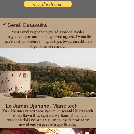
Cysylltwch â mi
Y Serai, Essaouira
Man tawel yng nghefn gwlad Moroco, wedi’i
amgylchynu gan natur a golygfeydd agored. Dyma lle
mae’r encil yn dechrau — gyda ioga, bwyd maethlon, a
digon o amser i arafu.
Le Jardin Djahane, Marrakech
Yn ail hanner yr wythnos, rydym yn symud i Marrakech
— dinas llawn lliw, egni a diwylliant. O hamam
traddodiadol i nosweithiau ar do, mae’r profiad yn
newid ond yn parhau’n gysylltiedig.