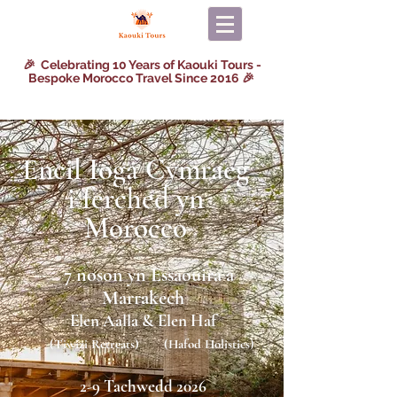
🎉 Celebrating 10 Years of Kaouki Tours -
Bespoke Morocco Travel Since 2016 🎉
Encil Ioga Cymraeg
i
ferched yn
Morocco
7 noson yn Essaouira a
Marrakech
Elen Aalla & Elen Haf
(Tiwizi Retreats) (Hafod Holistics)
2-9 Tachwedd 2026